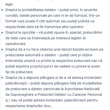
lege;
Dreptul la portabilitatea datelor – puteți primi, în anumite
condiții, datele personale pe care ni le-ați furnizat, într-un
format care poate fi citit automat sau puteți solicita ca
respectivele date să fie transmise altui operator
Dreptul la opoziţie – vă puteți opune în special, prelucrărilor
de date care se întemeiază pe interesul legitim al
operatorului;
Dreptul de a nu face obiectul unei decizii bazate exclusiv pe
prelucrarea automată a datelor – puteți cere și obține
intervenția umană cu privire la respectiva prelucrare sau vă
puteți exprima propriul punct de vedere cu privire la acest
tip de prelucrare;
Dreptul de a depune plângere și de a vă adresa instanțelor
judecătorești – puteți depune plângere față de modalitatea
de prelucrare a datelor personale la Autoritatea Națională
de Supraveghere a Prelucrării Datelor cu Caracter Personal
și / sau vă puteți adresa instanțelor judecătorești pentru
respectarea drepturilor dvs.;