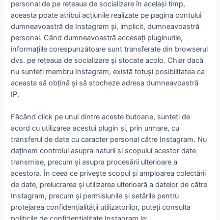
personal de pe reţeaua de socializare în același timp,
aceasta poate atribui acțiunile realizate pe pagina contului
dumneavoastră de Instagram şi, implicit, dumneavoastră
personal. Când dumneavoastră accesați pluginurile,
informațiile corespunzătoare sunt transferate din browserul
dvs. pe rețeaua de socializare și stocate acolo. Chiar dacă
nu sunteți membru Instagram, există totuși posibilitatea ca
aceasta să obțină și să stocheze adresa dumneavoastră
IP.
Făcând click pe unul dintre aceste butoane, sunteți de
acord cu utilizarea acestui plugin și, prin urmare, cu
transferul de date cu caracter personal către Instagram. Nu
deținem controlul asupra naturii și scopului acestor date
transmise, precum și asupra procesării ulterioare a
acestora. În ceea ce privește scopul și amploarea colectării
de date, prelucrarea și utilizarea ulterioară a datelor de către
Instagram, precum și permisiunile și setările pentru
protejarea confidențialității utilizatorilor, puteți consulta
politicile de confidențialitate Instagram la: