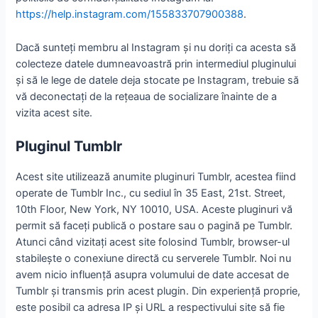
https://help.instagram.com/155833707900388
.
Dacă sunteţi membru al Instagram și nu doriţi ca acesta să
colecteze datele dumneavoastră prin intermediul pluginului
şi să le lege de datele deja stocate pe Instagram, trebuie să
vă deconectaţi de la reţeaua de socializare înainte de a
vizita acest site.
Pluginul Tumblr
Acest site utilizează anumite pluginuri Tumblr, acestea fiind
operate de Tumblr Inc., cu sediul în 35 East, 21st. Street,
10th Floor, New York, NY 10010, USA. Aceste pluginuri vă
permit să faceţi publică o postare sau o pagină pe Tumblr.
Atunci când vizitaţi acest site folosind Tumblr, browser-ul
stabileşte o conexiune directă cu serverele Tumblr. Noi nu
avem nicio influenţă asupra volumului de date accesat de
Tumblr şi transmis prin acest plugin. Din experienţă proprie,
este posibil ca adresa IP şi URL a respectivului site să fie