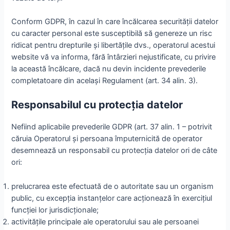
Conform GDPR, în cazul în care încălcarea securităţii datelor
cu caracter personal este susceptibilă să genereze un risc
ridicat pentru drepturile şi libertăţile dvs., operatorul acestui
website vă va informa, fără întârzieri nejustificate, cu privire
la această încălcare, dacă nu devin incidente prevederile
completatoare din acelaşi Regulament (art. 34 alin. 3).
Responsabilul cu protecția datelor
Nefiind aplicabile prevederile GDPR (art. 37 alin. 1 – potrivit
căruia Operatorul şi persoana împuternicită de operator
desemnează un responsabil cu protecţia datelor ori de câte
ori:
prelucrarea este efectuată de o autoritate sau un organism
public, cu excepţia instanţelor care acţionează în exerciţiul
funcţiei lor jurisdicţionale;
activităţile principale ale operatorului sau ale persoanei