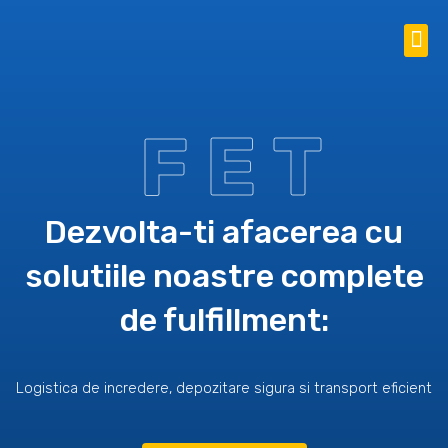
Skip
Me
to
FET Fulfillment – Logistica eCommerce
content
F E T
Dezvolta-ti afacerea cu
solutiile noastre complete
de fulfillment:
Logistica de incredere, depozitare sigura si transport eficient