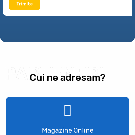
PARTENERI
Cui ne adresam?
Magazine Online