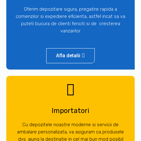
Oferim depozitare sigura, pregatire rapida a
comenzilor si expediere eficienta, astfel incat sa va
puteti bucura de clienti fericiti si de cresterea
vanzarilor
Afla detalii
Importatori
Cu depozitele noastre moderne si servicii de
ambalare personalizata, va asiguram ca produsele
dvs. ajung la destinatie in cel mai bun mod posibil