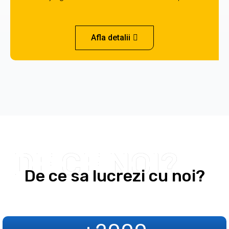
Afla detalii
DE CE NOI?
De ce sa lucrezi cu noi?